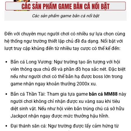
Các sản phẩm game bắn cá nổi bật
Đến với chuyên mục người chơi có nhiều sự lựa chọn cùng
hệ thống ngư trường thiết lập chủ đề đa dạng. Nổi bật với
lượt truy cập khủng đến từ nhiều tay cược có thể kể đến:
Bắn cá Long Vương: Ngư trường tạo ấn tượng với hội
viên thông qua chủ đề và phần đồ họa sắc nét. Đặc biệt
nếu như người chơi có thể bắn hạ được boss lớn trong
game nhận ngay khoản thưởng 2000x xu.
Bắn cá Thần Tài: Tham gia tựa game
bắn cá MM88
này
người chơi không chỉ nhận được xu vàng sau khi tiêu
diệt sinh vật. Nếu như hội viên bắn trúng chú cá sở hữu
Jackpot nhận ngay được mức thưởng hậu hĩnh.
Đại thánh săn cá: Ngư trường được lấy cảm hứng từ