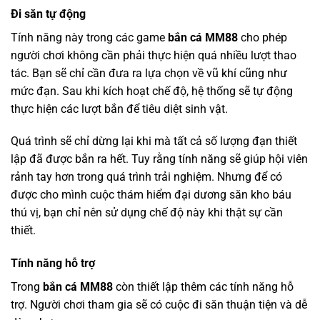
Đi săn tự động
Tính năng này trong các game
bắn cá MM88
cho phép
người chơi không cần phải thực hiện quá nhiều lượt thao
tác. Bạn sẽ chỉ cần đưa ra lựa chọn về vũ khí cũng như
mức đạn. Sau khi kích hoạt chế độ, hệ thống sẽ tự động
thực hiện các lượt bắn để tiêu diệt sinh vật.
Quá trình sẽ chỉ dừng lại khi mà tất cả số lượng đạn thiết
lập đã được bắn ra hết. Tuy rằng tính năng sẽ giúp hội viên
rảnh tay hơn trong quá trình trải nghiệm. Nhưng để có
được cho mình cuộc thám hiểm đại dương săn kho báu
thú vị, bạn chỉ nên sử dụng chế độ này khi thật sự cần
thiết.
Tính năng hỗ trợ
Trong
bắn cá MM88
còn thiết lập thêm các tính năng hỗ
trợ. Người chơi tham gia sẽ có cuộc đi săn thuận tiện và dễ