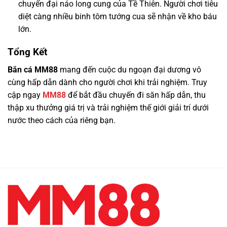
chuyến đại náo long cung của Tề Thiên. Người chơi tiêu
diệt càng nhiều binh tôm tướng cua sẽ nhận về kho báu
lớn.
Tổng Kết
Bắn cá MM88
mang đến cuộc du ngoạn đại dương vô
cùng hấp dẫn dành cho người chơi khi trải nghiệm. Truy
cập ngay
MM88
để bắt đầu chuyến đi săn hấp dẫn, thu
thập xu thưởng giá trị và trải nghiệm thế giới giải trí dưới
nước theo cách của riêng bạn.