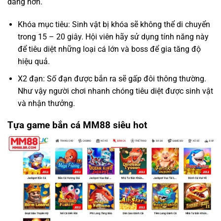
dàng hơn.
Khóa mục tiêu: Sinh vật bị khóa sẽ không thể di chuyển
trong 15 – 20 giây. Hội viên hãy sử dụng tính năng này
để tiêu diệt những loại cá lớn và boss để gia tăng độ
hiệu quả.
X2 đạn: Số đạn được bắn ra sẽ gấp đôi thông thường.
Như vậy người chơi nhanh chóng tiêu diệt được sinh vật
và nhận thưởng.
Tựa game bắn cá MM88 siêu hot