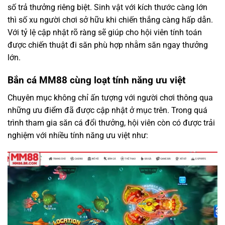
số trả thưởng riêng biệt. Sinh vật với kích thước càng lớn
thì số xu người chơi sở hữu khi chiến thắng càng hấp dẫn.
Với tỷ lệ cập nhật rõ ràng sẽ giúp cho hội viên tính toán
được chiến thuật đi săn phù hợp nhằm săn ngay thưởng
lớn.
Bắn cá MM88 cùng loạt tính năng ưu việt
Chuyên mục không chỉ ấn tượng với người chơi thông qua
những ưu điểm đã được cập nhật ở mục trên. Trong quá
trình tham gia săn cá đổi thưởng, hội viên còn có được trải
nghiệm với nhiều tính năng ưu việt như: