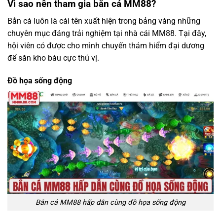
Vì sao nên tham gia bắn cá MM88?
Bắn cá luôn là cái tên xuất hiện trong bảng vàng những
chuyên mục đáng trải nghiệm tại nhà cái MM88. Tại đây,
hội viên có được cho mình chuyến thám hiểm đại dương
để săn kho báu cực thú vị.
Đồ họa sống động
Bắn cá MM88 hấp dẫn cùng đồ họa sống động