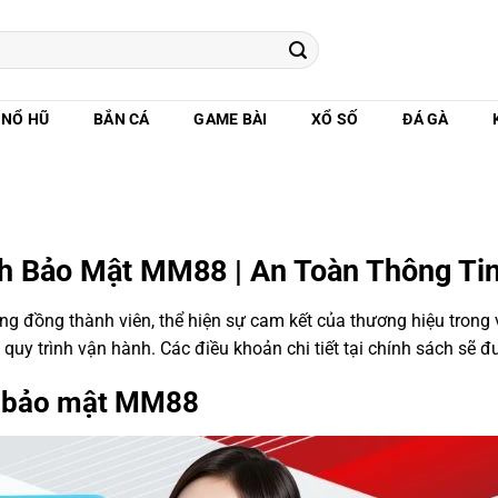
NỔ HŨ
BẮN CÁ
GAME BÀI
XỔ SỐ
ĐÁ GÀ
h Bảo Mật MM88 | An Toàn Thông Tin
ng đồng thành viên, thể hiện sự cam kết của thương hiệu trong 
 quy trình vận hành. Các điều khoản chi tiết tại chính sách sẽ 
ch bảo mật MM88