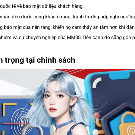
 quốc tế về bảo mật dữ liệu khách hàng.
 nhân đều được công khai rõ ràng, tránh trường hợp nghi ngờ ha
ống bảo mật của nền tảng, khiến họ cảm thấy an tâm hơn khi đăn
ch nhiệm và sự chuyên nghiệp của MM88. Bên cạnh đó cũng góp p
 trọng tại chính sách