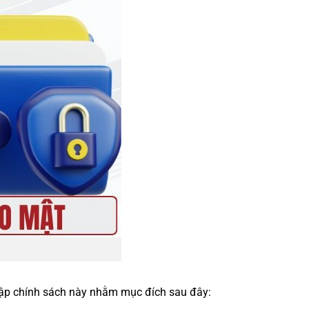
t lập chính sách này nhằm mục đích sau đây: