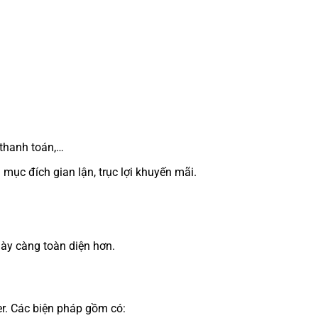
 thanh toán,…
mục đích gian lận, trục lợi khuyến mãi.
gày càng toàn diện hơn.
er. Các biện pháp gồm có: