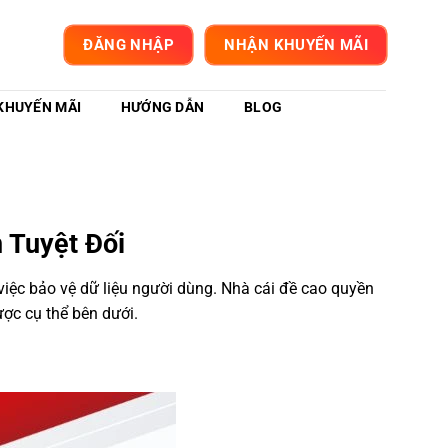
ĐĂNG NHẬP
NHẬN KHUYẾN MÃI
KHUYẾN MÃI
HƯỚNG DẪN
BLOG
 Tuyệt Đối
việc bảo vệ dữ liệu người dùng. Nhà cái đề cao quyền
được cụ thể bên dưới.