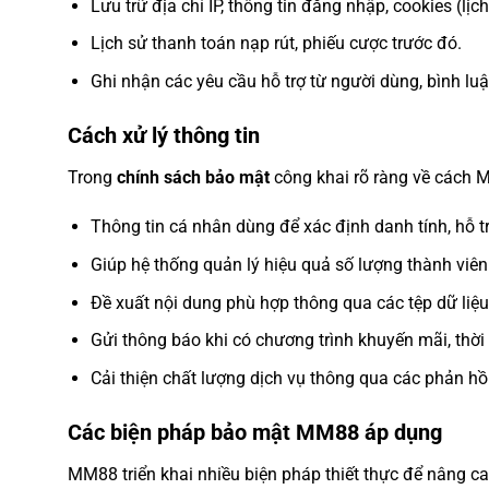
Lưu trữ địa chỉ IP, thông tin đăng nhập, cookies (lịc
Lịch sử thanh toán nạp rút, phiếu cược trước đó.
Ghi nhận các yêu cầu hỗ trợ từ người dùng, bình luậ
Cách xử lý thông tin
Trong
chính sách bảo mật
công khai rõ ràng về cách M
Thông tin cá nhân dùng để xác định danh tính, hỗ t
Giúp hệ thống quản lý hiệu quả số lượng thành viên
Đề xuất nội dung phù hợp thông qua các tệp dữ liệu
Gửi thông báo khi có chương trình khuyến mãi, thời 
Cải thiện chất lượng dịch vụ thông qua các phản hồ
Các biện pháp bảo mật MM88 áp dụng
MM88 triển khai nhiều biện pháp thiết thực để nâng c