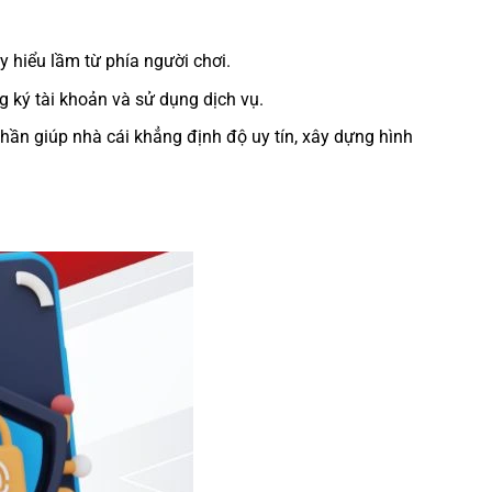
y hiểu lầm từ phía người chơi.
g ký tài khoản và sử dụng dịch vụ.
hần giúp nhà cái khẳng định độ uy tín, xây dựng hình