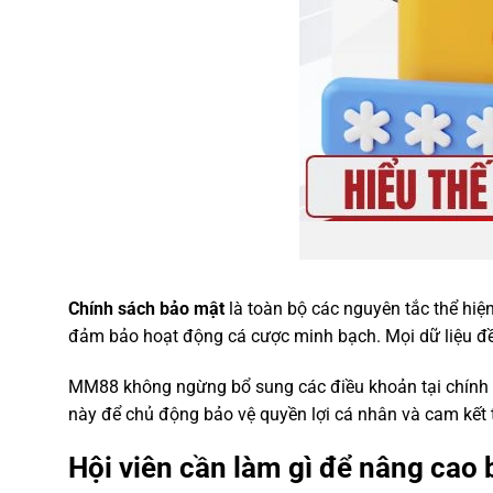
Chính sách bảo mật
là toàn bộ các nguyên tắc thể hiện
đảm bảo hoạt động cá cược minh bạch. Mọi dữ liệu đều
MM88 không ngừng bổ sung các điều khoản tại chính s
này để chủ động bảo vệ quyền lợi cá nhân và cam kết 
Hội viên cần làm gì để nâng cao 