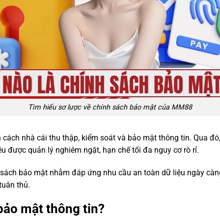
Tìm hiểu sơ lược về chính sách bảo mật của MM88
 cách nhà cái thu thập, kiểm soát và bảo mật thông tin. Qua đó,
 được quản lý nghiêm ngặt, hạn chế tối đa nguy cơ rò rỉ.
ách bảo mật nhằm đáp ứng nhu cầu an toàn dữ liệu ngày càng 
tuân thủ.
bảo mật thông tin?