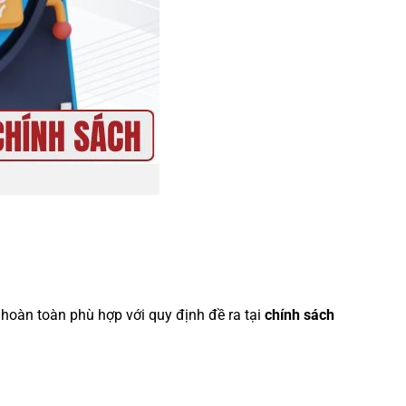
 hoàn toàn phù hợp với quy định đề ra tại
chính sách