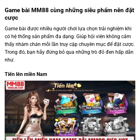
Game bài MM88 cùng những siêu phẩm nên đặt
cược
Game bài được nhiều người chơi lựa chọn trải nghiệm khi
có hệ thống sản phẩm đa dạng. Giúp hội viên không cảm
thấy nhàm chán mỗi lần truy cập chuyên mục để đặt cược.
Trong đó, bạn hãy đừng bỏ qua những trò đỏ đen hấp dẫn
như.
Tiến lên miền Nam