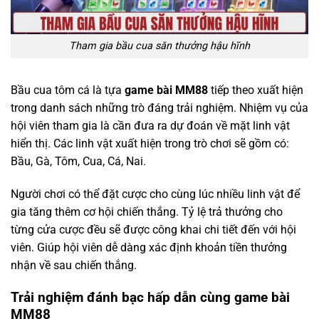
Tham gia bầu cua săn thưởng hậu hĩnh
Bầu cua tôm cá là tựa
game bài MM88
tiếp theo xuất hiện
trong danh sách những trò đáng trải nghiệm. Nhiệm vụ của
hội viên tham gia là cần đưa ra dự đoán về mặt linh vật
hiển thị. Các linh vật xuất hiện trong trò chơi sẽ gồm có:
Bầu, Gà, Tôm, Cua, Cá, Nai.
Người chơi có thể đặt cược cho cùng lúc nhiều linh vật để
gia tăng thêm cơ hội chiến thắng. Tỷ lệ trả thưởng cho
từng cửa cược đều sẽ được công khai chi tiết đến với hội
viên. Giúp hội viên dễ dàng xác định khoản tiền thưởng
nhận về sau chiến thắng.
Trải nghiệm đánh bạc hấp dẫn cùng game bài
MM88