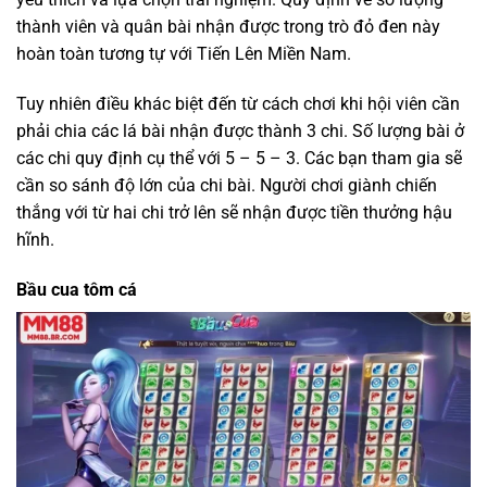
thành viên và quân bài nhận được trong trò đỏ đen này
hoàn toàn tương tự với Tiến Lên Miền Nam.
Tuy nhiên điều khác biệt đến từ cách chơi khi hội viên cần
phải chia các lá bài nhận được thành 3 chi. Số lượng bài ở
các chi quy định cụ thể với 5 – 5 – 3. Các bạn tham gia sẽ
cần so sánh độ lớn của chi bài. Người chơi giành chiến
thắng với từ hai chi trở lên sẽ nhận được tiền thưởng hậu
hĩnh.
Bầu cua tôm cá