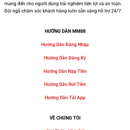
mang đến cho người dùng trải nghiệm tiện lợi và an toàn.
Đội ngũ chăm sóc khách hàng luôn sẵn sàng hỗ trợ 24/7.
HƯỚNG DẪN MM88
Hướng Dẫn Đăng Nhập
Hướng Dẫn Đăng Ký
Hướng Dẫn Nạp Tiền
Hướng Dẫn Rút Tiền
Hướng Dẫn Tải App
VỀ CHÚNG TÔI