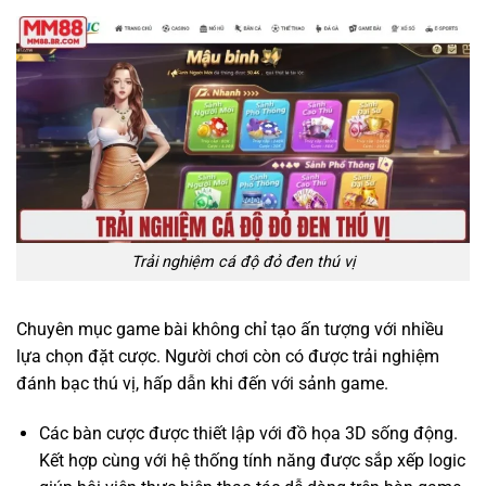
Trải nghiệm cá độ đỏ đen thú vị
Chuyên mục game bài không chỉ tạo ấn tượng với nhiều
lựa chọn đặt cược. Người chơi còn có được trải nghiệm
đánh bạc thú vị, hấp dẫn khi đến với sảnh game.
Các bàn cược được thiết lập với đồ họa 3D sống động.
Kết hợp cùng với hệ thống tính năng được sắp xếp logic