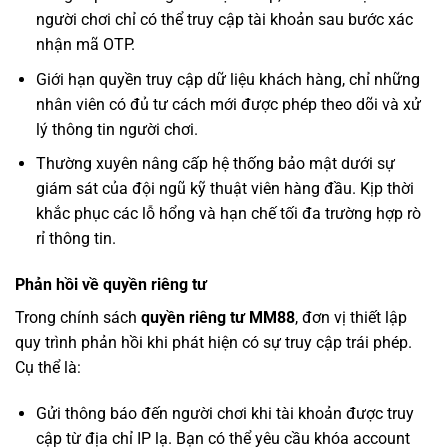
người chơi chỉ có thể truy cập tài khoản sau bước xác
nhận mã OTP.
Giới hạn quyền truy cập dữ liệu khách hàng, chỉ những
nhân viên có đủ tư cách mới được phép theo dõi và xử
lý thông tin người chơi.
Thường xuyên nâng cấp hệ thống bảo mật dưới sự
giám sát của đội ngũ kỹ thuật viên hàng đầu. Kịp thời
khắc phục các lỗ hổng và hạn chế tối đa trường hợp rò
rỉ thông tin.
Phản hồi về quyền riêng tư
Trong chính sách
quyền riêng tư MM88
, đơn vị thiết lập
quy trình phản hồi khi phát hiện có sự truy cập trái phép.
Cụ thể là:
Gửi thông báo đến người chơi khi tài khoản được truy
cập từ địa chỉ IP lạ. Bạn có thể yêu cầu khóa account