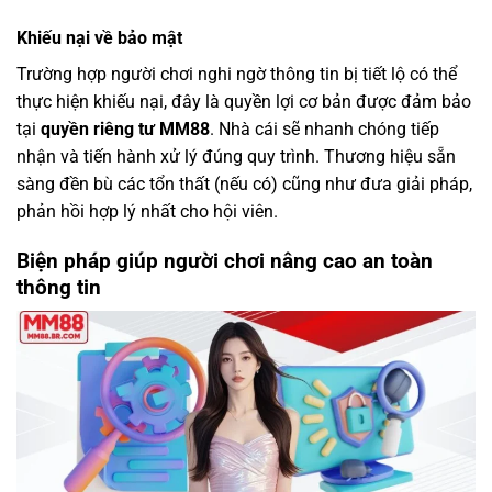
Khiếu nại về bảo mật
Trường hợp người chơi nghi ngờ thông tin bị tiết lộ có thể
thực hiện khiếu nại, đây là quyền lợi cơ bản được đảm bảo
tại
quyền riêng tư MM88
. Nhà cái sẽ nhanh chóng tiếp
nhận và tiến hành xử lý đúng quy trình. Thương hiệu sẵn
sàng đền bù các tổn thất (nếu có) cũng như đưa giải pháp,
phản hồi hợp lý nhất cho hội viên.
Biện pháp giúp người chơi nâng cao an toàn
thông tin