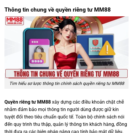
Thông tin chung về quyền riêng tư MM88
Tìm hiểu sơ lược thông tin chính sách quyền riêng tư MM88
Quyền riêng tư MM88
xây dựng các điều khoản chặt chẽ
nhằm đảm bảo mọi thông tin người dùng được giữ kín
tuyệt đối theo tiêu chuẩn quốc tế. Toàn bộ chính sách nói
đến quy trình thu thập, quản lý thông tin khách hàng, đồng
thời đưa ra các biện pháp nâng cao tính bảo mật dữ liệu.