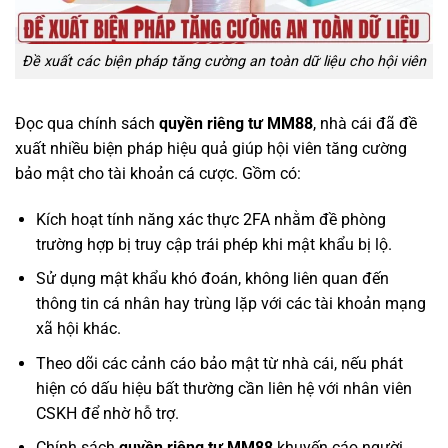
Đề xuất các biện pháp tăng cường an toàn dữ liệu cho hội viên
Đọc qua chính sách
quyền riêng tư MM88
, nhà cái đã đề
xuất nhiều biện pháp hiệu quả giúp hội viên tăng cường
bảo mật cho tài khoản cá cược. Gồm có:
Kích hoạt tính năng xác thực 2FA nhằm đề phòng
trường hợp bị truy cập trái phép khi mật khẩu bị lộ.
Sử dụng mật khẩu khó đoán, không liên quan đến
thông tin cá nhân hay trùng lặp với các tài khoản mạng
xã hội khác.
Theo dõi các cảnh cáo bảo mật từ nhà cái, nếu phát
hiện có dấu hiệu bất thường cần liên hệ với nhân viên
CSKH để nhờ hỗ trợ.
Chính sách
quyền riêng tư MM88
khuyến cáo người