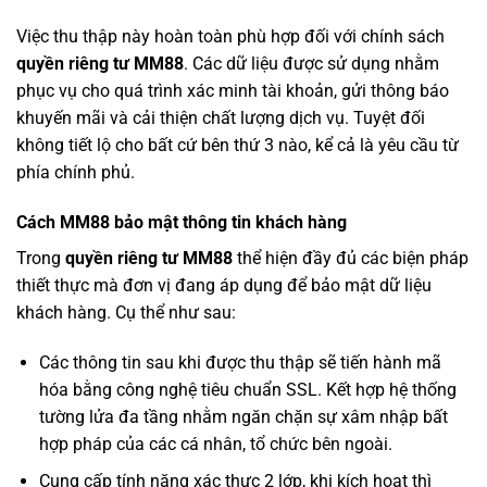
Việc thu thập này hoàn toàn phù hợp đối với chính sách
quyền riêng tư MM88
. Các dữ liệu được sử dụng nhằm
phục vụ cho quá trình xác minh tài khoản, gửi thông báo
khuyến mãi và cải thiện chất lượng dịch vụ. Tuyệt đối
không tiết lộ cho bất cứ bên thứ 3 nào, kể cả là yêu cầu từ
phía chính phủ.
Cách MM88 bảo mật thông tin khách hàng
Trong
quyền riêng tư MM88
thể hiện đầy đủ các biện pháp
thiết thực mà đơn vị đang áp dụng để bảo mật dữ liệu
khách hàng. Cụ thể như sau:
Các thông tin sau khi được thu thập sẽ tiến hành mã
hóa bằng công nghệ tiêu chuẩn SSL. Kết hợp hệ thống
tường lửa đa tầng nhằm ngăn chặn sự xâm nhập bất
hợp pháp của các cá nhân, tổ chức bên ngoài.
Cung cấp tính năng xác thực 2 lớp, khi kích hoạt thì