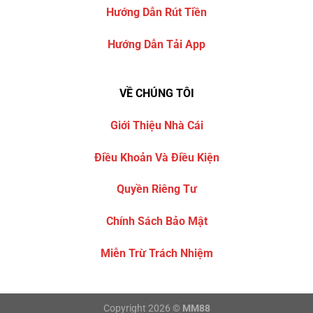
Hướng Dẫn Rút Tiền
Hướng Dẫn Tải App
VỀ CHÚNG TÔI
Giới Thiệu Nhà Cái
Điều Khoản Và Điều Kiện
Quyền Riêng Tư
Chính Sách Bảo Mật
Miễn Trừ Trách Nhiệm
Copyright 2026 ©
MM88