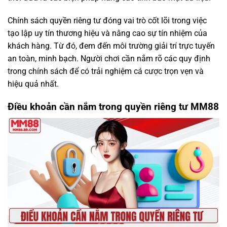
Chính sách quyền riêng tư đóng vai trò cốt lõi trong việc
tạo lập uy tín thương hiệu và nâng cao sự tín nhiệm của
khách hàng. Từ đó, đem đến môi trường giải trí trực tuyến
an toàn, minh bạch. Người chơi cần nắm rõ các quy định
trong chính sách để có trải nghiệm cá cược trọn vẹn và
hiệu quả nhất.
Điều khoản cần nắm trong quyền riêng tư MM88