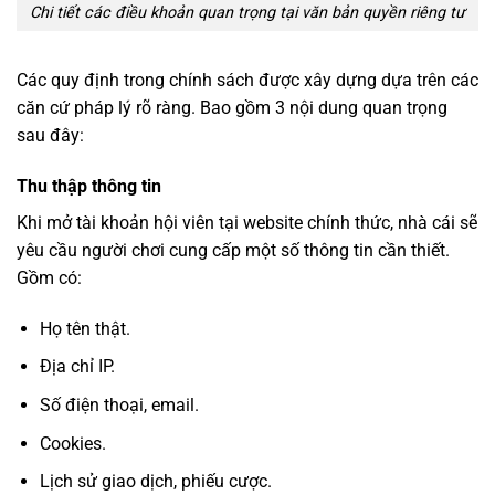
Chi tiết các điều khoản quan trọng tại văn bản quyền riêng tư
Các quy định trong chính sách được xây dựng dựa trên các
căn cứ pháp lý rõ ràng. Bao gồm 3 nội dung quan trọng
sau đây:
Thu thập thông tin
Khi mở tài khoản hội viên tại website chính thức, nhà cái sẽ
yêu cầu người chơi cung cấp một số thông tin cần thiết.
Gồm có:
Họ tên thật.
Địa chỉ IP.
Số điện thoại, email.
Cookies.
Lịch sử giao dịch, phiếu cược.