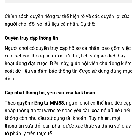
Chính sách quyền riêng tư thể hiện rõ về các quyền lợi của
người chơi đối với dữ liệu cá nhân. Cụ thể:
Quyền truy cập thông tin
Người chơi có quyền truy cập hồ sơ cá nhân, bao gồm việc
xem xét các thông tin được lưu trữ, lịch sử giao dịch hay
hoạt động đặt cược. Điều này, giúp hội viên chủ động kiểm
soát dữ liệu và đảm bảo thông tin được sử dụng đúng mục
đích.
Cập nhật thông tin, yêu cầu xóa tài khoản
Theo
quyền riêng tư MM88
, người chơi có thể trực tiếp cập
nhập thông tin tại website hoặc yêu cầu xóa bỏ dữ liệu nếu
không còn nhu cầu sử dụng tài khoản. Tuy nhiên, mọi
thông tin sửa đổi cần phải được xác thực và đúng với giấy
tờ pháp lý trên thực tế.