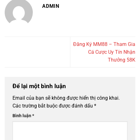
ADMIN
Đăng Ký MM88 – Tham Gia
Cá Cược Uy Tín Nhận
Thưởng 58K
Để lại một bình luận
Email của bạn sẽ không được hiển thị công khai.
Các trường bắt buộc được đánh dấu
*
Bình luận
*