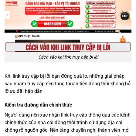
Cách vào khi link truy cập bị lỗi
Khi link truy cập bị lỗi bạn đừng quá lo, những giải pháp
sau nhằm truy cập nền tảng thuận tiện đồng thời không bỏ
lỡ ưu đãi hấp dẫn.
Kiểm tra đường dẫn chính thức
Người dùng nên xác nhận link truy cập thông qua các kênh
chính thức của nhà cái đồng thời tránh sử dụng địa chỉ
không rõ nguồn gốc. Nền tảng khuyến nghị thành viên mở