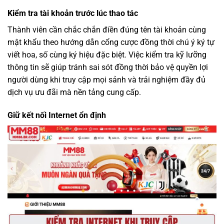
Kiểm tra tài khoản trước lúc thao tác
Thành viên cần chắc chắn điền đúng tên tài khoản cùng
mật khẩu theo hướng dẫn cổng cược đồng thời chú ý ký tự
viết hoa, số cùng ký hiệu đặc biệt. Việc kiểm tra kỹ lưỡng
thông tin sẽ giúp tránh sai sót đồng thời bảo vệ quyền lợi
người dùng khi truy cập mọi sảnh và trải nghiệm đầy đủ
dịch vụ ưu đãi mà nền tảng cung cấp.
Giữ kết nối Internet ổn định