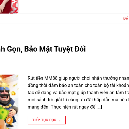
Để 
h Gọn, Bảo Mật Tuyệt Đối
Rút tiền MM88 giúp người chơi nhận thưởng nha
đồng thời đảm bảo an toàn cho toàn bộ tài khoả
tác dễ dàng và bảo mật giúp thành viên an tâm tr
mọi sảnh trò giải trí cùng ưu đãi hấp dẫn mà nền
mang đến. Thực hiện rút ngay để […]
TIẾP TỤC ĐỌC
→