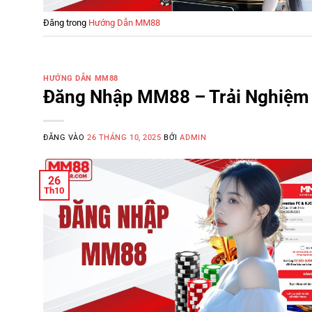
Đăng trong
Hướng Dẫn MM88
HƯỚNG DẪN MM88
Đăng Nhập MM88 – Trải Nghiệm
ĐĂNG VÀO
26 THÁNG 10, 2025
BỞI
ADMIN
26
Th10