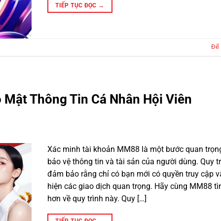
TIẾP TỤC ĐỌC
→
Để 
 Mật Thông Tin Cá Nhân Hội Viên
Xác minh tài khoản MM88 là một bước quan trọn
bảo vệ thông tin và tài sản của người dùng. Quy t
đảm bảo rằng chỉ có bạn mới có quyền truy cập v
hiện các giao dịch quan trọng. Hãy cùng MM88 tì
hơn về quy trình này. Quy […]