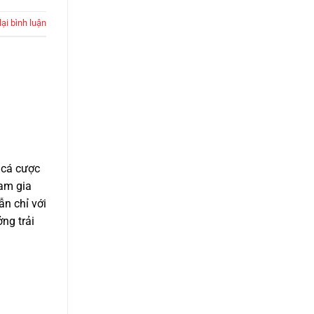
lại bình luận
 cá cược
ham gia
ẫn chỉ với
ng trải