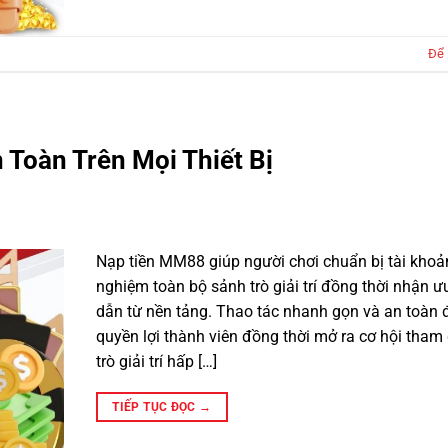
Để 
Toàn Trên Mọi Thiết Bị
Nạp tiền MM88 giúp người chơi chuẩn bị tài khoản
nghiệm toàn bộ sảnh trò giải trí đồng thời nhận ư
dẫn từ nền tảng. Thao tác nhanh gọn và an toàn
quyền lợi thành viên đồng thời mở ra cơ hội tham
trò giải trí hấp […]
TIẾP TỤC ĐỌC
→