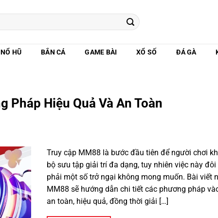
NỔ HŨ
BẮN CÁ
GAME BÀI
XỔ SỐ
ĐÁ GÀ
g Pháp Hiệu Quả Và An Toàn
Truy cập MM88 là bước đầu tiên để người chơi 
bộ sưu tập giải trí đa dạng, tuy nhiên việc này đôi
phải một số trở ngại không mong muốn. Bài viết 
MM88 sẽ hướng dẫn chi tiết các phương pháp vào
an toàn, hiệu quả, đồng thời giải […]