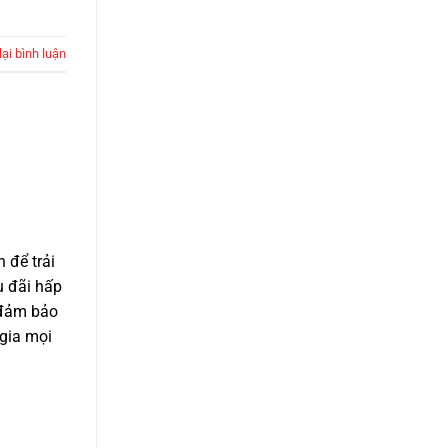
lại bình luận
 để trải
u đãi hấp
 đảm bảo
 gia mọi