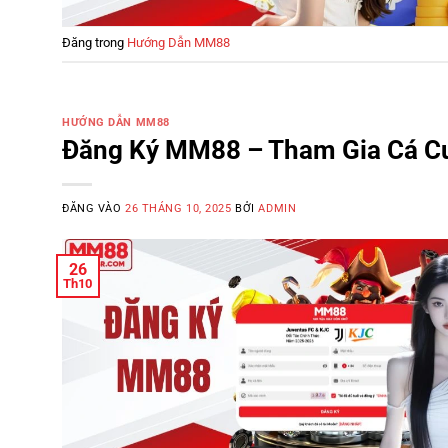
Đăng trong
Hướng Dẫn MM88
HƯỚNG DẪN MM88
Đăng Ký MM88 – Tham Gia Cá C
ĐĂNG VÀO
26 THÁNG 10, 2025
BỞI
ADMIN
26
Th10