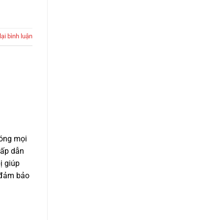
lại bình luận
hóng mọi
hấp dẫn
ị giúp
, đảm bảo