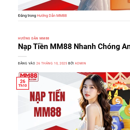
Đăng trong
Hướng Dẫn MM88
HƯỚNG DẪN MM88
Nạp Tiền MM88 Nhanh Chóng An 
ĐĂNG VÀO
26 THÁNG 10, 2025
BỞI
ADMIN
26
Th10