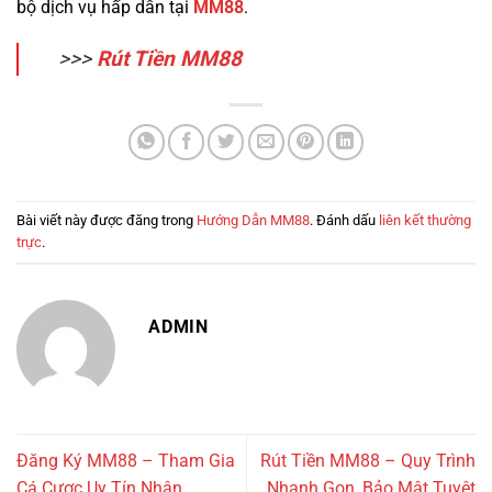
bộ dịch vụ hấp dẫn tại
MM88
.
>>>
Rút Tiền MM88
Bài viết này được đăng trong
Hướng Dẫn MM88
. Đánh dấu
liên kết thường
trực
.
ADMIN
Đăng Ký MM88 – Tham Gia
Rút Tiền MM88 – Quy Trình
Cá Cược Uy Tín Nhận
Nhanh Gọn, Bảo Mật Tuyệt