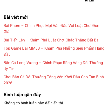
KIẾM
Bài viết mới
Bài Phỏm – Chinh Phục Mọi Ván Đấu Với Luật Chơi Đơn
Giản
Bài Tiến Lên – Khám Phá Luật Chơi Chắc Thắng Bất Bại
Top Game Bài MM88 – Khám Phá Những Siêu Phẩm Hàng
Đầu
Bắn Cá Long Vương – Chinh Phục Rồng Vàng Đổi Thưởng
Uy Tín
Chơi Bắn Cá Đổi Thưởng Tặng Vốn Khởi Đầu Cho Tân Binh
2026
Bình luận gần đây
Không có bình luận nào để hiển thị.