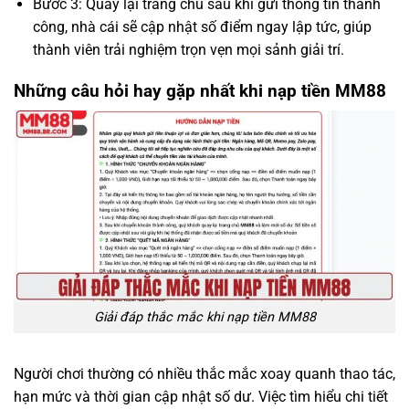
Bước 3: Quay lại trang chủ sau khi gửi thông tin thành
công, nhà cái sẽ cập nhật số điểm ngay lập tức, giúp
thành viên trải nghiệm trọn vẹn mọi sảnh giải trí.
Những câu hỏi hay gặp nhất khi nạp tiền MM88
Giải đáp thắc mắc khi nạp tiền MM88
Người chơi thường có nhiều thắc mắc xoay quanh thao tác,
hạn mức và thời gian cập nhật số dư. Việc tìm hiểu chi tiết