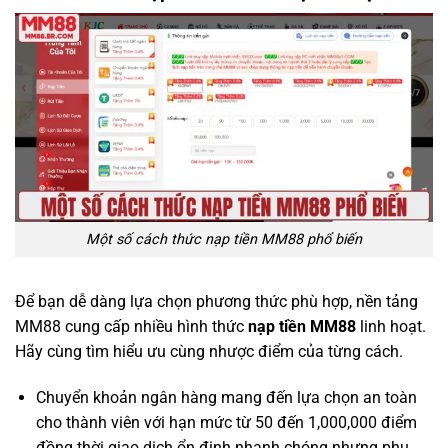
Một số cách thức nạp tiền MM88 phổ biến
Để bạn dễ dàng lựa chọn phương thức phù hợp, nền tảng
MM88 cung cấp nhiều hình thức
nạp tiền MM88
linh hoạt.
Hãy cùng tìm hiểu ưu cùng nhược điểm của từng cách.
Chuyển khoản ngân hàng mang đến lựa chọn an toàn
cho thành viên với hạn mức từ 50 đến 1,000,000 điểm
đồng thời giao dịch ổn định nhanh chóng nhưng phụ