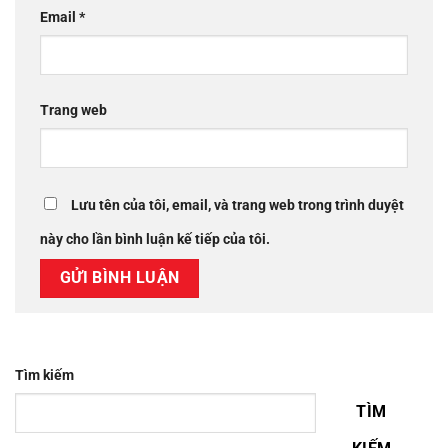
Email
*
Trang web
Lưu tên của tôi, email, và trang web trong trình duyệt
này cho lần bình luận kế tiếp của tôi.
Tìm kiếm
TÌM