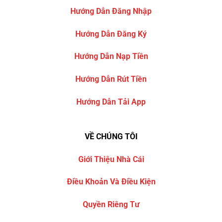
Hướng Dẫn Đăng Nhập
Hướng Dẫn Đăng Ký
Hướng Dẫn Nạp Tiền
Hướng Dẫn Rút Tiền
Hướng Dẫn Tải App
VỀ CHÚNG TÔI
Giới Thiệu Nhà Cái
Điều Khoản Và Điều Kiện
Quyền Riêng Tư