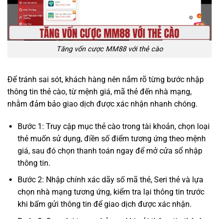
Tăng vốn cược MM88 với thẻ cào
Để tránh sai sót, khách hàng nên nắm rõ từng bước nhập
thông tin thẻ cào, từ mệnh giá, mã thẻ đến nhà mạng,
nhằm đảm bảo giao dịch được xác nhận nhanh chóng.
Bước 1: Truy cập mục thẻ cào trong tài khoản, chọn loại
thẻ muốn sử dụng, điền số điểm tương ứng theo mệnh
giá, sau đó chọn thanh toán ngay để mở cửa sổ nhập
thông tin.
Bước 2: Nhập chính xác dãy số mã thẻ, Seri thẻ và lựa
chọn nhà mạng tương ứng, kiểm tra lại thông tin trước
khi bấm gửi thông tin để giao dịch được xác nhận.