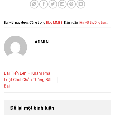
Bài viết này được đăng trong
Blog MM88
. Đánh dấu
liên kết thường trực
.
ADMIN
Bài Tiến Lên – Khám Phá
Luật Chơi Chắc Thắng Bất
Bại
Để lại một bình luận