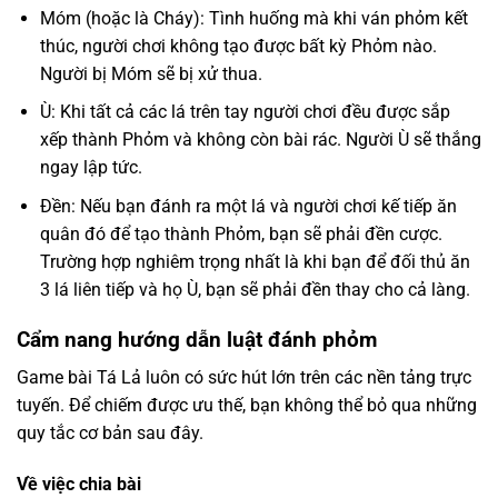
Móm (hoặc là Cháy): Tình huống mà khi ván phỏm kết
thúc, người chơi không tạo được bất kỳ Phỏm nào.
Người bị Móm sẽ bị xử thua.
Ù: Khi tất cả các lá trên tay người chơi đều được sắp
xếp thành Phỏm và không còn bài rác. Người Ù sẽ thắng
ngay lập tức.
Đền: Nếu bạn đánh ra một lá và người chơi kế tiếp ăn
quân đó để tạo thành Phỏm, bạn sẽ phải đền cược.
Trường hợp nghiêm trọng nhất là khi bạn để đối thủ ăn
3 lá liên tiếp và họ Ù, bạn sẽ phải đền thay cho cả làng.
Cẩm nang hướng dẫn luật đánh phỏm
Game bài Tá Lả luôn có sức hút lớn trên các nền tảng trực
tuyến. Để chiếm được ưu thế, bạn không thể bỏ qua những
quy tắc cơ bản sau đây.
Về việc chia bài