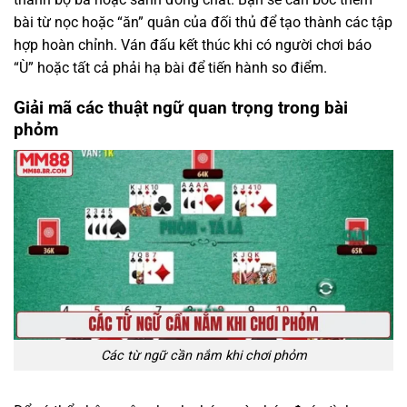
bài từ nọc hoặc “ăn” quân của đối thủ để tạo thành các tập
hợp hoàn chỉnh. Ván đấu kết thúc khi có người chơi báo
“Ù” hoặc tất cả phải hạ bài để tiến hành so điểm.
Giải mã các thuật ngữ quan trọng trong bài
phỏm
Các từ ngữ cần nắm khi chơi phỏm