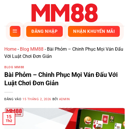
Bỏ
qua
nội
dung
ĐĂNG NHẬP
NHẬN KHUYẾN MÃI
Home
-
Blog MM88
-
Bài Phỏm – Chinh Phục Mọi Ván Đấu
Với Luật Chơi Đơn Giản
BLOG MM88
Bài Phỏm – Chinh Phục Mọi Ván Đấu Với
Luật Chơi Đơn Giản
ĐĂNG VÀO
15 THÁNG 2, 2026
BỞI
ADMIN
15
Th2