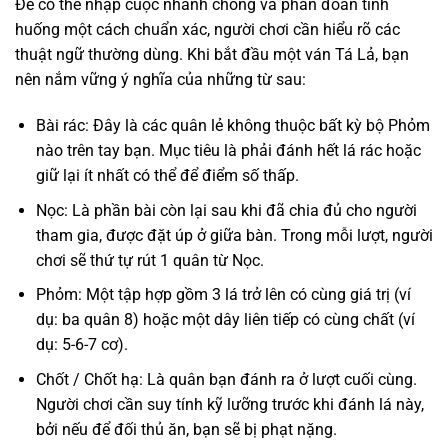
Để có thể nhập cuộc nhanh chóng và phán đoán tình
huống một cách chuẩn xác, người chơi cần hiểu rõ các
thuật ngữ thường dùng. Khi bắt đầu một ván Tá Lả, bạn
nên nắm vững ý nghĩa của những từ sau:
Bài rác: Đây là các quân lẻ không thuộc bất kỳ bộ Phỏm
nào trên tay bạn. Mục tiêu là phải đánh hết lá rác hoặc
giữ lại ít nhất có thể để điểm số thấp.
Nọc: Là phần bài còn lại sau khi đã chia đủ cho người
tham gia, được đặt úp ở giữa bàn. Trong mỗi lượt, người
chơi sẽ thứ tự rút 1 quân từ Nọc.
Phỏm: Một tập hợp gồm 3 lá trở lên có cùng giá trị (ví
dụ: ba quân 8) hoặc một dây liên tiếp có cùng chất (ví
dụ: 5-6-7 cơ).
Chốt / Chốt hạ: Là quân bạn đánh ra ở lượt cuối cùng.
Người chơi cần suy tính kỹ lưỡng trước khi đánh lá này,
bởi nếu để đối thủ ăn, bạn sẽ bị phạt nặng.