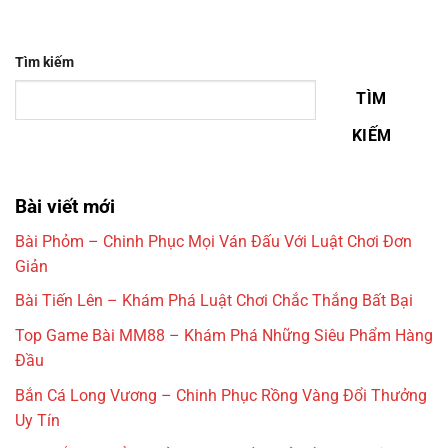
Tìm kiếm
TÌM
KIẾM
Bài viết mới
Bài Phỏm – Chinh Phục Mọi Ván Đấu Với Luật Chơi Đơn
Giản
Bài Tiến Lên – Khám Phá Luật Chơi Chắc Thắng Bất Bại
Top Game Bài MM88 – Khám Phá Những Siêu Phẩm Hàng
Đầu
Bắn Cá Long Vương – Chinh Phục Rồng Vàng Đổi Thưởng
Uy Tín