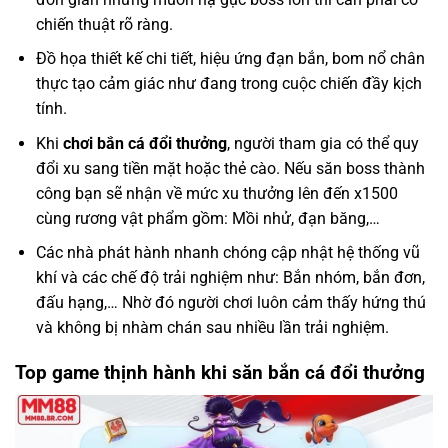
chiến thuật rõ ràng.
Đồ họa thiết kế chi tiết, hiệu ứng đạn bắn, bom nổ chân
thực tạo cảm giác như đang trong cuộc chiến đầy kịch
tính.
Khi
chơi bắn cá đổi thưởng
, người tham gia có thể quy
đổi xu sang tiền mặt hoặc thẻ cào. Nếu săn boss thành
công bạn sẽ nhận về mức xu thưởng lên đến x1500
cùng rương vật phẩm gồm: Mồi nhử, đạn băng,…
Các nhà phát hành nhanh chóng cập nhật hệ thống vũ
khí và các chế độ trải nghiệm như: Bắn nhóm, bắn đơn,
đấu hạng,… Nhờ đó người chơi luôn cảm thấy hứng thú
và không bị nhàm chán sau nhiều lần trải nghiệm.
Top game thịnh hành khi săn bắn cá đổi thưởng