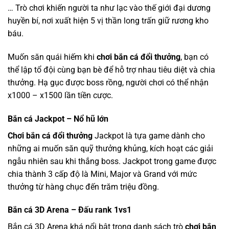
… Trò chơi khiến người ta như lạc vào thế giới đại dương
huyền bí, nơi xuất hiện 5 vị thần long trấn giữ rương kho
báu.
Muốn săn quái hiếm khi
chơi bắn cá đổi thưởng
, bạn có
thể lập tổ đội cùng bạn bè để hỗ trợ nhau tiêu diệt và chia
thưởng. Hạ gục được boss rồng, người chơi có thể nhận
x1000 – x1500 lần tiền cược.
Bắn cá Jackpot – Nổ hũ lớn
Chơi bắn cá đổi thưởng
Jackpot là tựa game dành cho
những ai muốn săn quỹ thưởng khủng, kích hoạt các giải
ngẫu nhiên sau khi thắng boss. Jackpot trong game được
chia thành 3 cấp độ là Mini, Major và Grand với mức
thưởng từ hàng chục đến trăm triệu đồng.
Bắn cá 3D Arena – Đấu rank 1vs1
Bắn cá 3D Arena khá nổi bật trong danh sách trò
chơi bắn